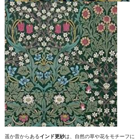
遥か昔からある
インド更紗
は、自然の草や花をモチーフに