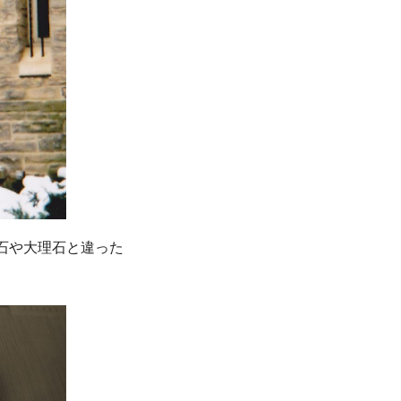
石や大理石と違った
。